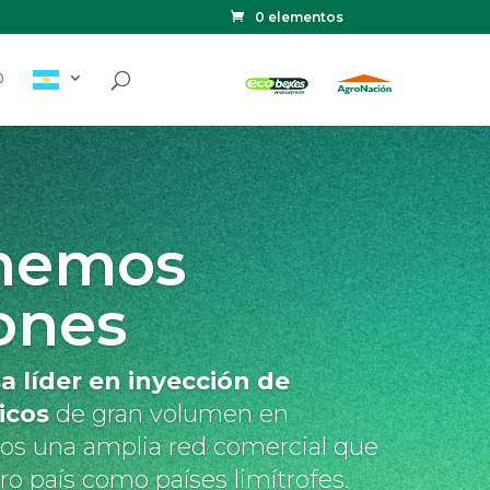
0 elementos
O
nemos
ones
 líder en inyección de
icos
de gran volumen en
os una amplia red comercial que
o país como países limítrofes.