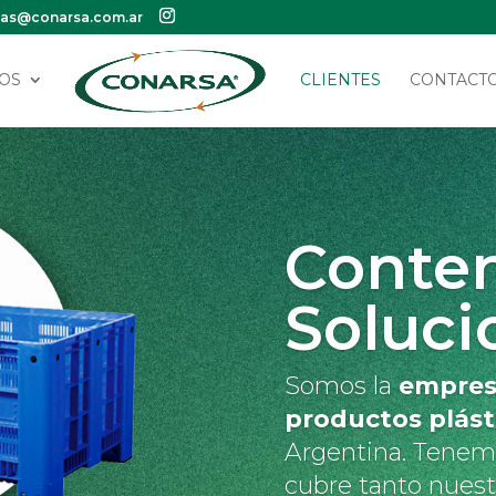
tas@conarsa.com.ar
OS
CLIENTES
CONTACT
Conte
Soluci
Somos la
empresa
productos plást
Argentina. Tenem
cubre tanto nuestr