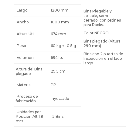
Largo
1200 mm
Bins Plegable y
apilable, semi-
cerrado con patines
Ancho
1000 mm
para Racks.
Color NEGRO.
Altura Útil
674 mm
Bins plegado (Altura
Peso
60 kg +- 0.5 g
290 mm)
Bins con 2 puertas de
Volumen
694 lts
Inspeccion en el lado
largo
Altura del Bins
29.5 cm
plegado
Material
PP
Proceso de
Inyectado
fabricación
Unidades por
Posicion Alt 1.8
5 Bins
mts.