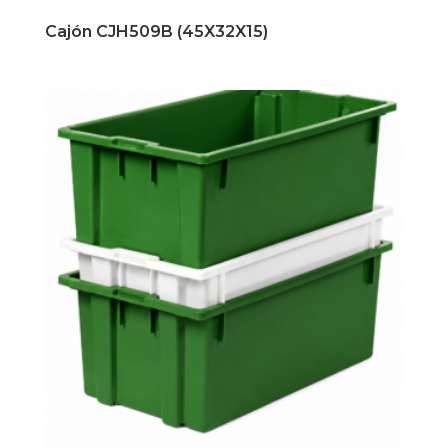
Cajón CJH509B (45X32X15)