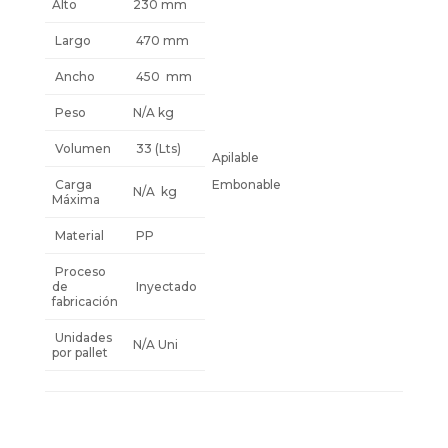
Alto
230 mm
Largo
470 mm
Ancho
450 mm
Peso
N/A kg
Volumen
33 (Lts)
Apilable
Carga
Embonable
N/A kg
Máxima
Material
PP
Proceso
de
Inyectado
fabricación
Unidades
N/A Uni
por pallet