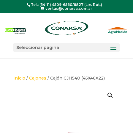
Tel.: (54-11) 4509-6560/6827 (Lin. Rot.)
ventas@conarsa.com.ar
Seleccionar página
Inicio
/
Cajones
/ Cajón CJH540 (45X46X22)