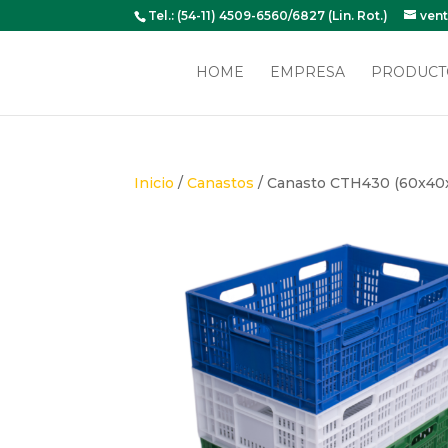
Tel.: (54-11) 4509-6560/6827 (Lin. Rot.)
ven
HOME
EMPRESA
PRODUCT
Inicio
/
Canastos
/ Canasto CTH430 (60x40