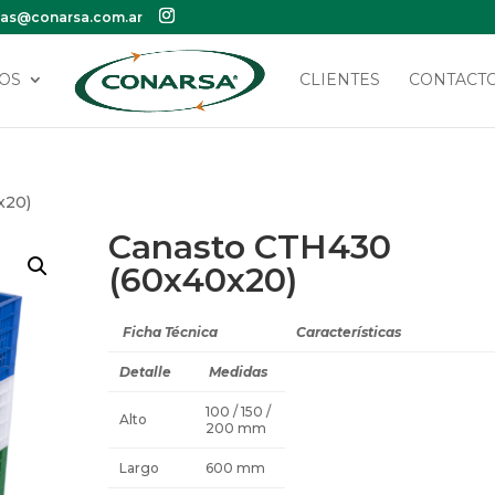
tas@conarsa.com.ar
OS
CLIENTES
CONTACT
x20)
Canasto CTH430
(60x40x20)
Ficha Técnica
Características
Detalle
Medidas
100 / 150 /
Alto
200 mm
Largo
600 mm