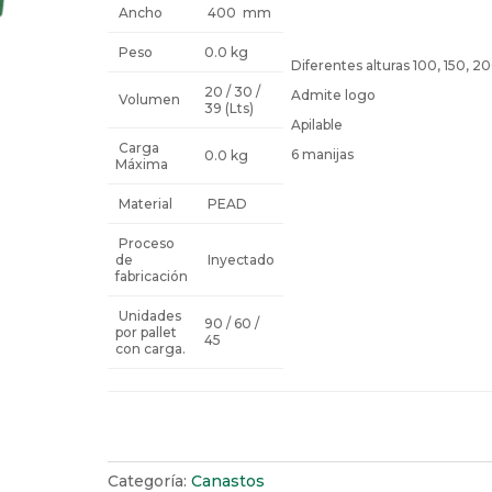
Ancho
400 mm
Peso
0.0 kg
Diferentes alturas 100, 150, 2
20 / 30 /
Admite logo
Volumen
39 (Lts)
Apilable
Carga
6 manijas
0.0 kg
Máxima
Material
PEAD
Proceso
de
Inyectado
fabricación
Unidades
90 / 60 /
por pallet
45
con carga.
Categoría:
Canastos