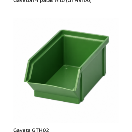
Gaveton 4 patas Alto (GTH9100)
Gaveta GTH02