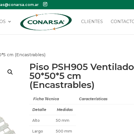
tas@conarsa.com.ar
OS
CLIENTES
CONTACT
0*5 cm (Encastrables)
Piso PSH905 Ventilad
50*50*5 cm
(Encastrables)
Ficha Técnica
Características
Detalle
Medidas
Alto
50 mm
Largo
500 mm