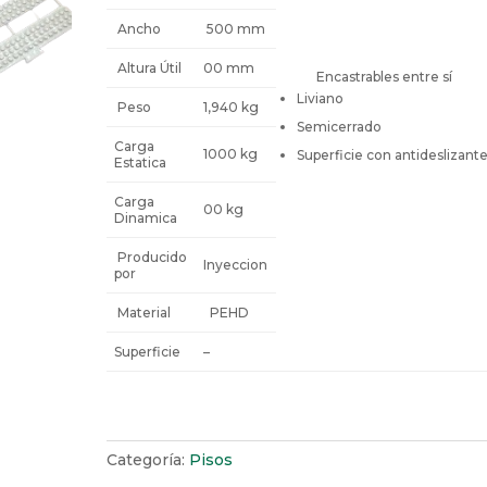
Ancho
500 mm
Altura Útil
00 mm
Encastrables entre sí
Liviano
Peso
1,940 kg
Semicerrado
Carga
1000 kg
Superficie con antideslizant
Estatica
Carga
00 kg
Dinamica
Producido
Inyeccion
por
Material
PEHD
Superficie
–
Categoría:
Pisos